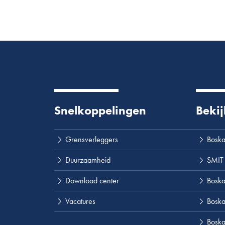
Ketenanalyse Geleiderails voor
Ketenanalyse Geleiderails 2022 -
Ketenanalyse Geleiderails 2022
Snelkoppelingen
Bekij
Voortgangsrapportage en CO2 fo
Grensverleggers
Boska
Voortgangsrapportage en CO2 fo
Duurzaamheid
SMIT
Download center
Boskal
Vacatures
Boska
Boska