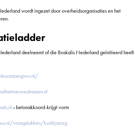
print 2024
Nederland wordt ingezet door overheidsorganisaties en het
ren.
atieladder
s Nederland deelneemt of die Boskalis Nederland geïnitieerd heeft 
.duurzaamgww.nl/
nergiemanagementactieplan en update medio 2024
ealhetnieuwedraaien.nl
2023
als.nl
› betonakkoord-krijgt-vorm
otprint mid 2023
s.nl/vraagstukken/kustlijnzorg
 prestatieladder 2023