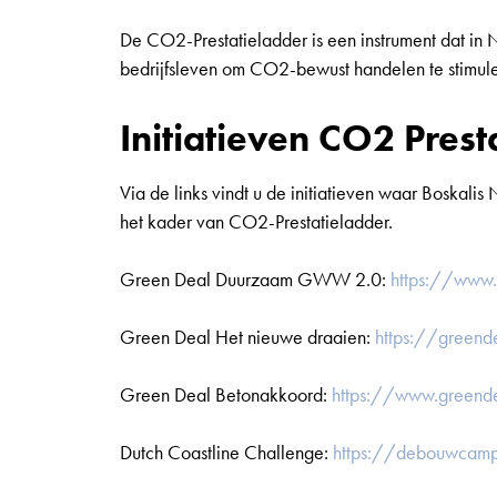
Voortgangsrapportage CO2 foot
De CO2-Prestatieladder is een instrument dat in 
bedrijfsleven om CO2-bewust handelen te stimule
Samenvattingen 2024
Initiatieven CO2 Prest
Ketenanalyse damwanden 2024
Via de links vindt u de initiatieven waar Boskali
het kader van CO2-Prestatieladder.
Ketenanalyse Geleiderails 2024
Green Deal Duurzaam GWW 2.0:
https://www
CO2-Beleidsdoelstellingen en e
Green Deal Het nieuwe draaien:
https://greend
Ketenanalyse damwanden BKN 
Green Deal Betonakkoord:
https://www.greende
Voortgangsrapportage en CO2 fo
Dutch Coastline Challenge:
https://debouwcampu
Samenvatting projecten met CO2