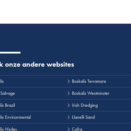
tgangsrapportage 2023
 uitgebreid
k onze andere websites
otprint 2022
lis
Boskalis Terramare
otprint mid 2022
 Salvage
Boskalis Westminster
is Brazil
Irish Dredging
lis Environmental
Llanelli Sand
lis Hirdes
Cofra