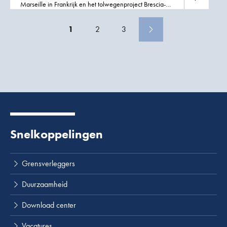
Marseille in Frankrijk en het tolwegenproject Brescia-
Bergamo-Milaan in Italie. Rijkswaterstaat selecteerde
eind
2012
bouwcombinatie SAAone voor de
1
2
3
Snelkoppelingen
Grensverleggers
Duurzaamheid
Download center
Vacatures