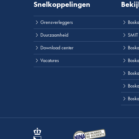
Snelkoppelingen
Bekij
Grensverleggers
Boska
Duurzaamheid
SMIT
Download center
Boskal
Vacatures
Boska
Boska
Boskal
Boska