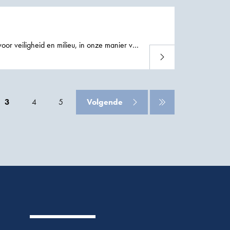
Lees meer
ken, realisatie van geotechnische
ontwerpen
gheidsbeleid in de vorm van het NINA
3
4
5
Volgende