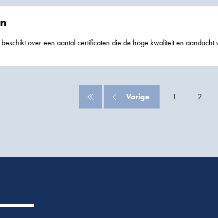
en
We zijn gecertificeerd voor het uitvoeren van grondverbeteringstechnie
 aanbrengen van verticale drains en andere geokunsstoffen. Ons veili
programma en ons kwaliteitssysteem zoals voorzien in de
Vorige
1
2