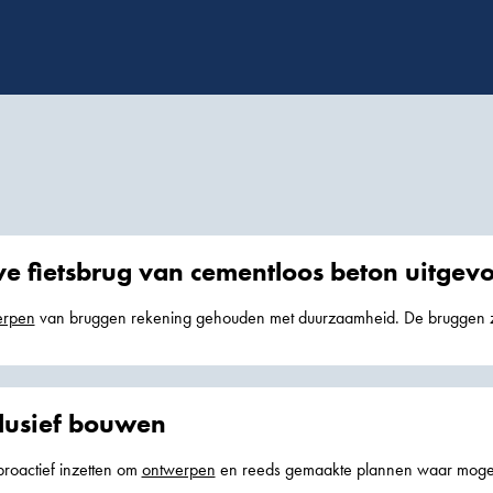
ve fietsbrug van cementloos beton uitgev
erpen
van bruggen rekening gehouden met duurzaamheid. De bruggen zi
ig
lusief bouwen
proactief inzetten om
ontwerpen
en reeds gemaakte plannen waar mogeli