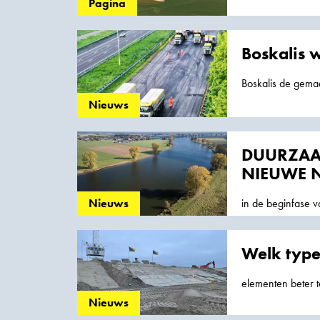
houden we niet v
Pagina
Boskalis 
Boskalis de gemaa
wegwerkzaamhed
Nieuws
DUURZAA
NIEUWE 
in de beginfase 
Nieuws
km lengte een 
Welk type
elementen beter te
te voorspellen ho
Nieuws