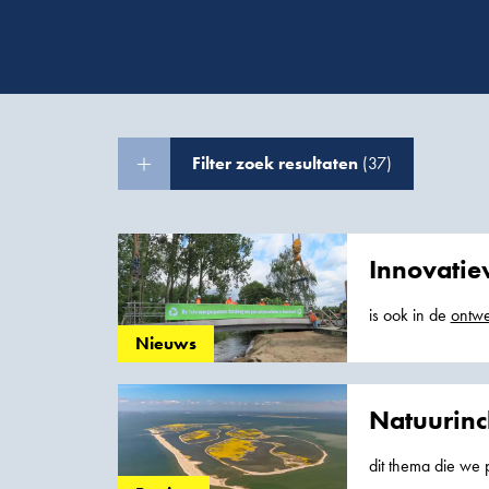
Filter zoek resultaten
(37)
Innovatie
is ook in de
ontw
minder beton nod
Nieuws
Natuurinc
dit thema die we 