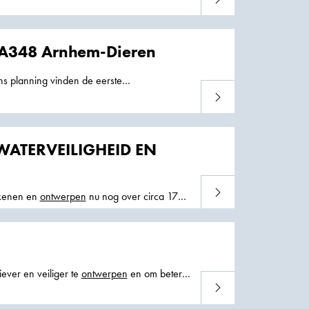
 A348 Arnhem-Dieren
ns planning vinden de eerste
Lees meer
ATERVEILIGHEID EN
Lees meer
ekenen en
ontwerpen
nu nog over circa 17
iever en veiliger te
ontwerpen
en om beter
Lees meer