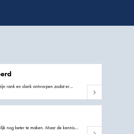
oerd
jn rank en slank ontworpen zodat er
Lees meer
jk nog beter te maken. Maar de kennis
Lees meer