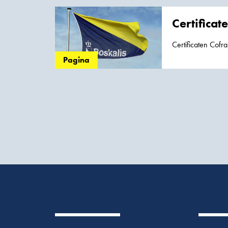
Certificat
Certificaten Cofra beschikt over een aantal certificaten die de hoge kwaliteit en aandacht voor veiligheid en milieu, in onze manier van
werken aantoont. 
Pagina
en het leveren en