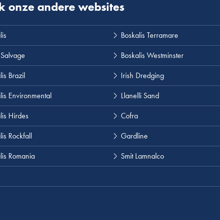
k onze andere websites
lis
Boskalis Terramare
 Salvage
Boskalis Westminster
is Brazil
Irish Dredging
lis Environmental
Llanelli Sand
lis Hirdes
Cofra
is Rockfall
Gardline
lis Romania
Smit Lamnalco