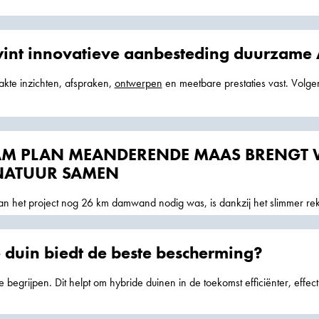
oor
wint innovatieve aanbesteding duurzame
kte inzichten, afspraken,
ontwerpen
en meetbare prestaties vast. Volge
en deze zomer plaats. CO-2
M PLAN MEANDERENDE MAAS BRENGT W
NATUUR SAMEN
van het project nog 26 km damwand nodig was, is dankzij het slimmer r
damwandscherm
 duin biedt de beste bescherming?
 begrijpen. Dit helpt om hybride duinen in de toekomst efficiënter, effect
e